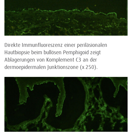
Direkte Immunfluoreszenz einer periläsionalen
Hautbiopsie beim bullösen Pemphigoid zeigt
Ablagerungen von Komplement C3 an der
dermoepidermalen Junktionszone (x 250).