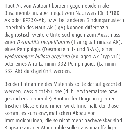
Haut-Ak von Autoantikörpern gegen epidermale
Basalmembran, aber negativem Nachweis für BP180-
Ak oder BP230-Ak, bzw. bei anderen Bin­dung­s­mustern
innerhalb des Haut-Ak (IgA) können differenzial
diagnostisch weitere Unter­suchungen zum Ausschluss
einer
Dermatitis herpetiformis
(Transgluatminase-Ak),
eines Pemphigus (Desmoglein 1- und 3-Ak), einer
Epidermolysis bullosa acquisita
(Kollagen-Ak [Typ VII])
oder eines Anti-Laminin-332-Pemphigoids (Laminin-
332-Ak) durchgeführt werden.
Bei der Entnahme des Materials sollte darauf geachtet
werden, dass nicht-bullöse (d. h. erythematöse bzw.
gesund erscheinende) Haut in der Umgebung einer
frischen Blase entnommen wird. Innerhalb der Blase
kommt es zum enzymatischen Abbau von
Immunglobulinen, die so nicht mehr nachweisbar sind.
Biopsate aus der Mundhöhle sollen aus unauffälliger