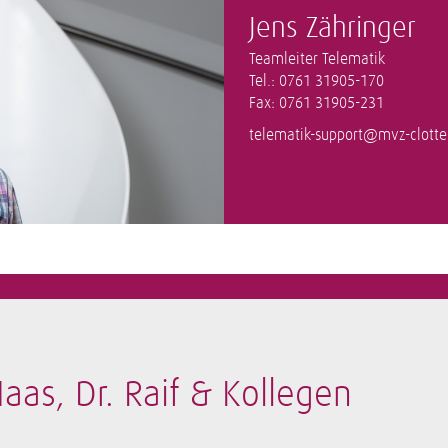
Jens Zähringer
Teamleiter Telematik
Tel.: 0761 31905-170
Fax: 0761 31905-231
telematik-support@mvz-clotte
aas, Dr. Raif & Kollegen