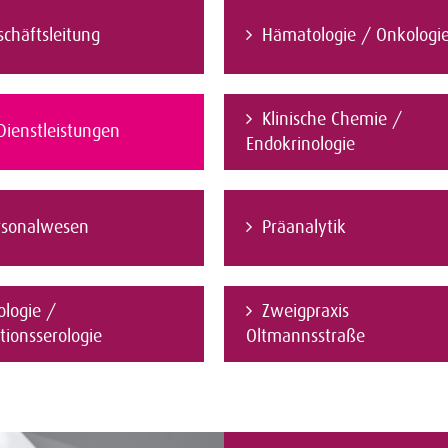
schäftsleitung
Hämatologie / Onkologi
Klinische Chemie /
Dienstleistungen
Endokrinologie
rsonalwesen
Präanalytik
ologie /
Zweigpraxis
tionsserologie
Oltmannsstraße