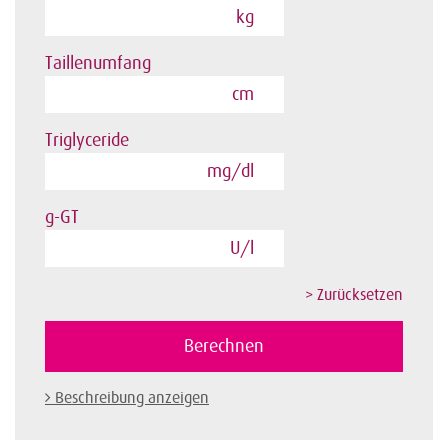
kg
Taillenumfang
cm
Triglyceride
mg/dl
g-GT
U/l
Beschreibung anzeigen