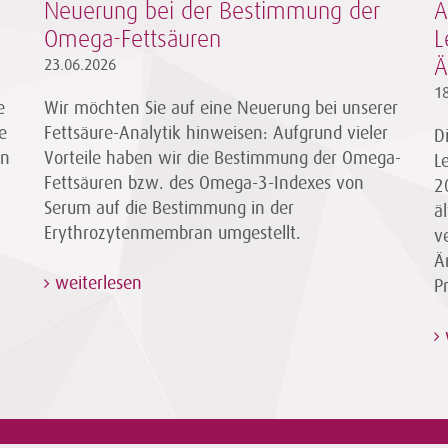
Neuerung bei der Bestimmung der
A
Omega-Fettsäuren
L
23.06.2026
Ä
1
e
Wir möchten Sie auf eine Neuerung bei unserer
e
Fettsäure-Analytik hinweisen: Aufgrund vieler
D
en
Vorteile haben wir die Bestimmung der Omega-
L
Fettsäuren bzw. des Omega-3-Indexes von
2
Serum auf die Bestimmung in der
ä
Erythrozytenmembran umgestellt.
v
Ä
weiterlesen
P