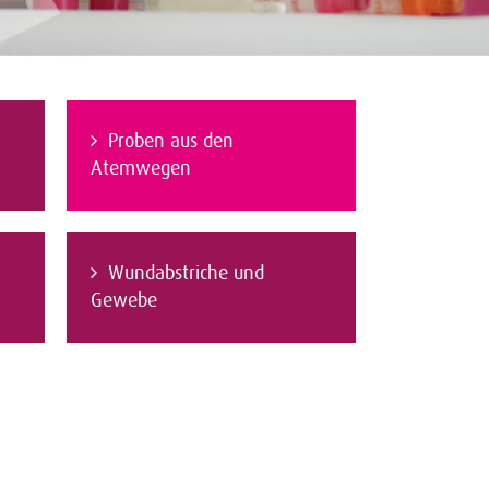
Proben aus den
Atemwegen
Wundabstriche und
Gewebe