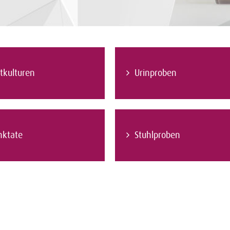
tkulturen
Urinproben
nktate
Stuhlproben