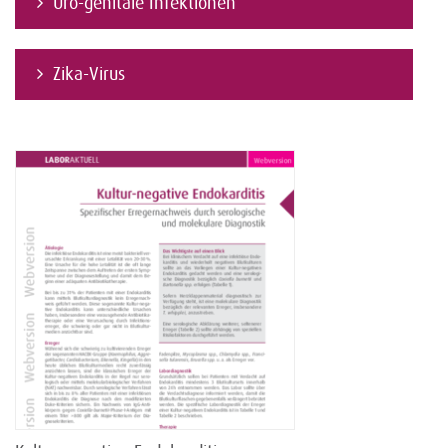
Uro-genitale Infektionen
Zika-Virus