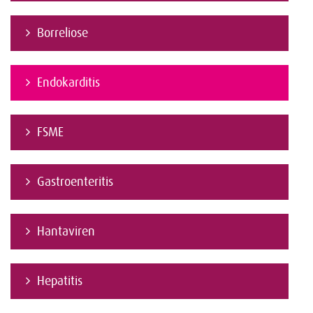
Borreliose
Endokarditis
FSME
Gastroenteritis
Hantaviren
Hepatitis