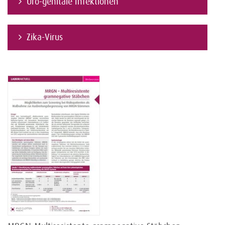
Uro-genitale Infektionen
Zika-Virus