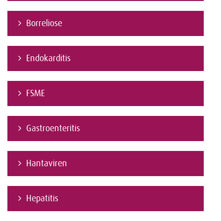
Borreliose
Endokarditis
FSME
Gastroenteritis
Hantaviren
Hepatitis