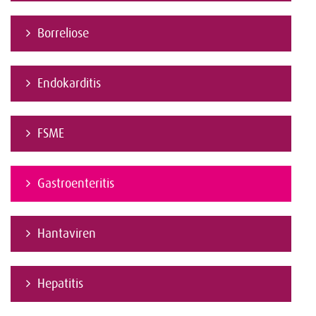
Borreliose
Endokarditis
FSME
Gastroenteritis
Hantaviren
Hepatitis