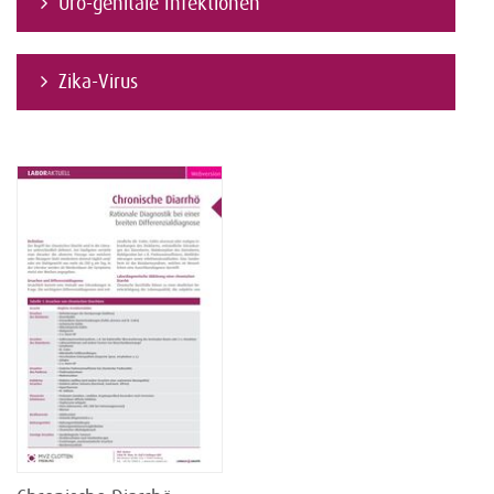
Uro-genitale Infektionen
Zika-Virus